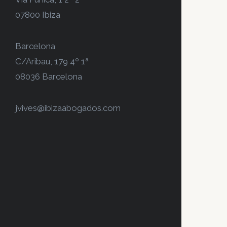
07800 Ibiza
Barcelona
C/Aribau, 179 4º 1ª
08036 Barcelona
jvives@ibizaabogados.com