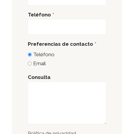
Teléfono
*
Preferencias de contacto
*
Teléfono
Preferencias
Email
de
contacto
Consulta
Política de privacidad