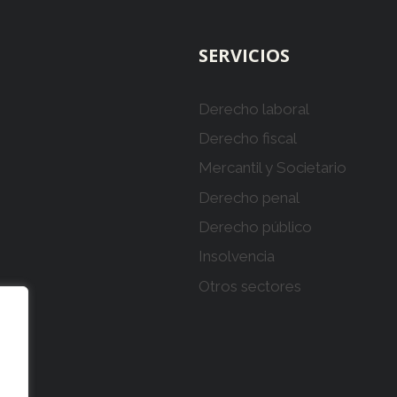
SERVICIOS
Derecho laboral
Derecho fiscal
Mercantil y Societario
Derecho penal
Derecho público
Insolvencia
Otros sectores