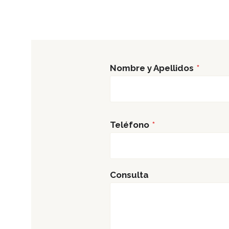
AÚN
MÁS
FÁCIL
A
SERVICIOS
Nombre y Apellidos
*
LEGALES
DE
CALIDAD
EN
LA
Teléfono
*
ISLA!
Consulta