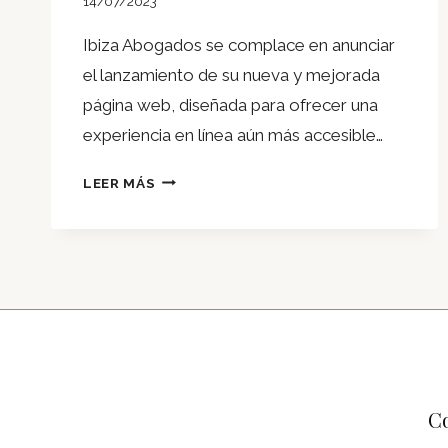
14/07/2023
Ibiza Abogados se complace en anunciar
el lanzamiento de su nueva y mejorada
página web, diseñada para ofrecer una
experiencia en línea aún más accesible…
¡IBIZA
LEER MÁS
ABOGADOS
LANZA
SU
NUEVA
Y
MEJORADA
PÁGINA
WEB,
BRINDANDO
Co
UN
ACCESO